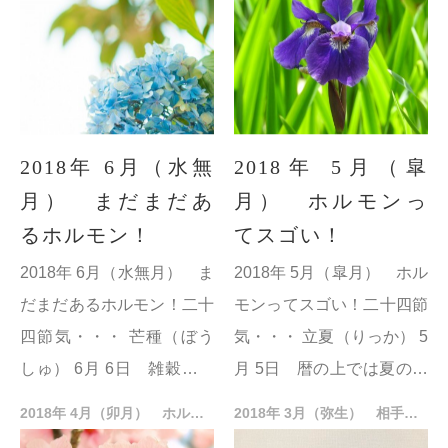
は残暑見舞いになる。 処
気に入り梅雨明けの頃。
暑（しょし...
大暑（...
2018年 6月（水無
2018年 5月（皐
月） まだまだあ
月） ホルモンっ
るホルモン！
てスゴい！
2018年 6月（水無月） ま
2018年 5月（皐月） ホル
だまだあるホルモン！二十
モンってスゴい！二十四節
四節気・・・ 芒種（ぼう
気・・・ 立夏（りっか） 5
しゅ） 6月 6日 雑穀の種
月 5日 暦の上では夏の始
まきをする時期。また、田
まり。立秋の前日まで。
2018年 4月（卯月） ホルモンって何？
2018年 3月（弥生） 相手をヤル気にさせるペップトーク！ 言葉がけの極意を探る
植えの頃。 夏至（げし ）
小満（しょうまん ） 5月