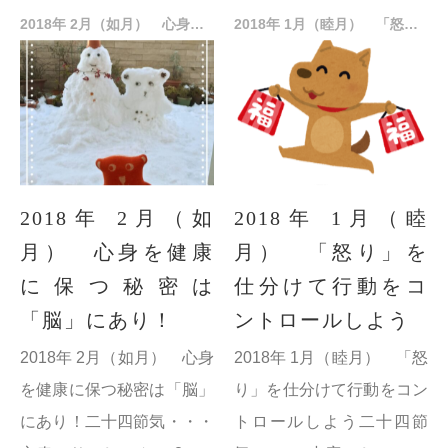
り、「全ての物に清新の気
蟄（けいちつ） 3月 6日
2018年 2月（如月） 心身を健康に保つ秘密は「脳」にあり！
2018年 1月（睦月） 「怒り」を仕分けて行動をコントロールしよう
がみなぎり...
大地が温まって、冬ごもり
から虫が目を覚まし穴から
顔を出す...
2018年 2月（如
2018年 1月（睦
月） 心身を健康
月） 「怒り」を
に保つ秘密は
仕分けて行動をコ
「脳」にあり！
ントロールしよう
2018年 2月（如月） 心身
2018年 1月（睦月） 「怒
を健康に保つ秘密は「脳」
り」を仕分けて行動をコン
にあり！二十四節気・・・
トロールしよう二十四節