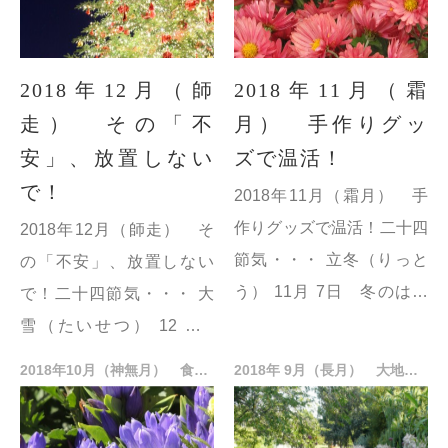
2018年12月（師
2018年11月（霜
走） その「不
月） 手作りグッ
安」、放置しない
ズで温活！
で！
2018年11月（霜月） 手
作りグッズで温活！二十四
2018年12月（師走） そ
節気・・・ 立冬（りっと
の「不安」、放置しない
う） 11月 7日 冬のはじ
で！二十四節気・・・ 大
まり。朝晩が冷え込み、日
雪（たいせつ） 12月 7
中の陽射しも弱まり、冬が
日 山の峰々は雪をかぶ
2018年10月（神無月） 食欲の秋にファスティング
2018年 9月（長月） 大地にタッチ！ アーシングという健康法
近づいた事を感じる頃。
り、平地にも雪の降り始め
小雪（しょ...
る頃。本格的な冬の到来。