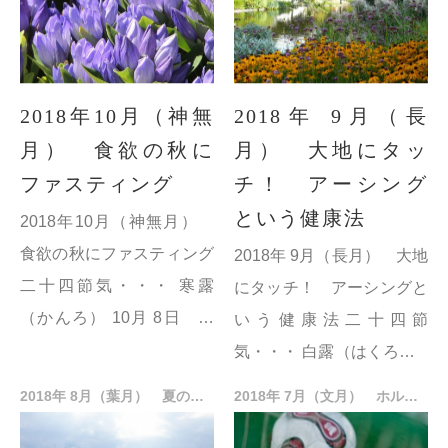
冬至（とうじ ...
2018年10月（神無
2018年 9月（長
月） 食欲の秋に
月） 大地にタッ
ファスティング
チ！ アーシング
という健康法
2018年10月（神無月）
食欲の秋にファスティング
2018年 9月（長月） 大地
二十四節気・・・ 寒露
にタッチ！ アーシングと
（かんろ） 10月 8日 草
いう健康法二十四節
木に冷たい露が降りる頃。
気・・・ 白露（はくろ） 9
秋の長雨も終わり、秋がぐ
月 8日 雨の量が多くなる
2018年 8月（葉月） 夏のお役立ちアロマを紹介します！
2018年 7月（文月） ホルモンを強化する4つの心構えと20の生活習慣
っと深まってきます。 霜
頃。心地よい涼風に肌寒い
降（そうこう...
冷風が混じり始める。 秋