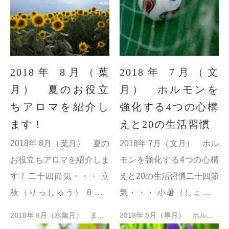
分（しゅうぶ...
2018年 8月（葉
2018年 7月（文
月） 夏のお役立
月） ホルモンを
ちアロマを紹介し
強化する4つの心構
ます！
えと20の生活習慣
2018年 8月（葉月） 夏の
2018年 7月（文月） ホル
お役立ちアロマを紹介しま
モンを強化する4つの心構
す！二十四節気・・・ 立
えと20の生活習慣二十四節
秋（りっしゅう） 8月 7
気・・・ 小暑（しょうし
日 秋のはじまり。実際に
ょ） 7月 7日 段々暑さも
2018年 6月（水無月） まだまだあるホルモン！
2018年 5月（皐月） ホルモンってスゴい！
は一番暑い頃。この日以降
増していくという意味。暑