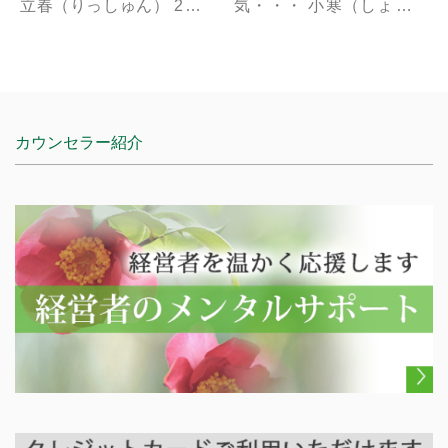
立春（りっしゅん） 2月 4
気・・・ 小寒（しょうか
日 二十四節気の最初の節
ん） 1月 5日 寒の入り。
気。春の始まりかつ一年の
冷え込みが厳しくなり、平
はじまり。 雨水（ うすい
地にも初雪が降る頃。 大
）...
寒（ ...
カウンセラー紹介