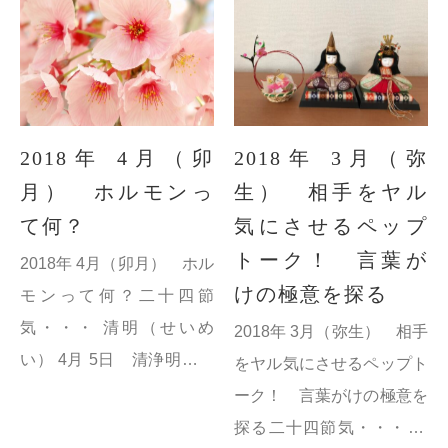
6月21日 昼の時間が一番
20日 陽気が良くなり、草
長...
木...
2018年 4月（卯
2018年 3月（弥
月） ホルモンっ
生） 相手をヤル
て何？
気にさせるペップ
トーク！ 言葉が
2018年 4月（卯月） ホル
けの極意を探る
モンって何？二十四節
気・・・ 清明（せいめ
2018年 3月（弥生） 相手
い） 4月 5日 清浄明潔の
をヤル気にさせるペップト
略で「万事ここに至りて皆
ーク！ 言葉がけの極意を
潔斎にして清明なり」つま
探る二十四節気・・・ 啓