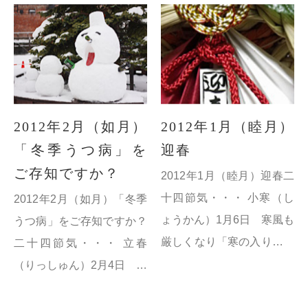
がしく明るく美しい頃。
穀雨（こくう）4月20日
暖かい春雨が...
2012年2月（如月）
2012年1月（睦月）
「冬季うつ病」を
迎春
ご存知ですか？
2012年1月（睦月）迎春二
十四節気・・・ 小寒（し
2012年2月（如月）「冬季
ょうかん）1月6日 寒風も
うつ病」をご存知ですか？
厳しくなり「寒の入り」と
二十四節気・・・ 立春
呼ばれている。
（りっしゅん）2月4日 春
大寒（だいかん）1月21
の始まり。立春以降に初め
日 一年のうちで一番寒さ