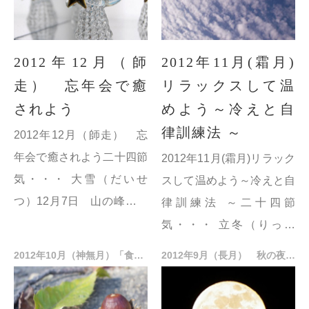
2012年12月（師
2012年11月(霜月)
走） 忘年会で癒
リラックスして温
されよう
めよう～冷えと自
律訓練法 ～
2012年12月（師走） 忘
年会で癒されよう二十四節
2012年11月(霜月)リラック
気・・・ 大雪（だいせ
スして温めよう～冷えと自
つ）12月7日 山の峰々に
律訓練法 ～二十四節
も雪がかぶり、平地も雪が
気・・・ 立冬（りっと
降る頃。
う）11月7日 暦の上で冬
2012年10月（神無月）「食欲の秋」とアロマセラピー
2012年9月（長月） 秋の夜長とデトックス
冬至（とうじ）12月21
の始まり。吹く風にも一段
日 冬の折り返し地点。北
と冷たさが増す。