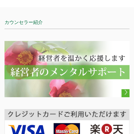
て吹く強風が春一番。
の厳しい時期。...
雨水（うすい）2月19日
雪が雨に変わ...
カウンセラー紹介