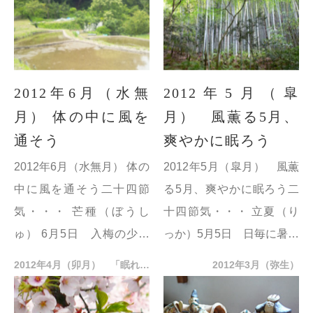
日 暑さが...
2012年6月（水無
2012年5月（皐
月） 体の中に風を
月） 風薫る5月、
通そう
爽やかに眠ろう
2012年6月（水無月） 体の
2012年5月（皐月） 風薫
中に風を通そう二十四節
る5月、爽やかに眠ろう二
気・・・ 芒種（ぼうし
十四節気・・・ 立夏（り
ゅ） 6月5日 入梅の少し
っか）5月5日 日毎に暑く
前、湿度も高くなる頃。
なる「夏が立つ日」。今年
2012年4月（卯月） 「眠れない」なら「どう起きるか」を考えよう
2012年3月（弥生）
夏至（げし） 6月21日 一
は端午の節句！
年で最も昼間の時間が長
小満（しょうまん）5月21