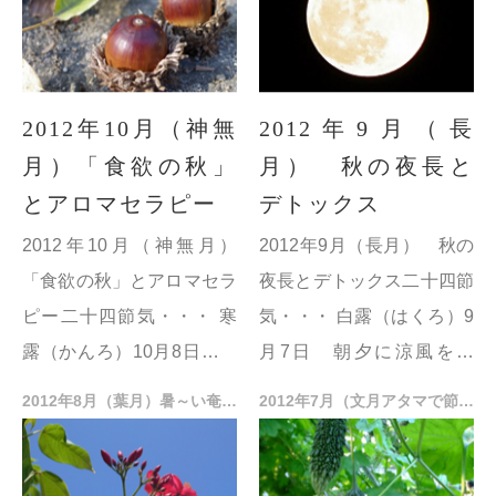
半...
小雪（しょうせつ）...
2012年10月（神無
2012年9月（長
月）「食欲の秋」
月） 秋の夜長と
とアロマセラピー
デトックス
2012年10月（神無月）
2012年9月（長月） 秋の
「食欲の秋」とアロマセラ
夜長とデトックス二十四節
ピー二十四節気・・・ 寒
気・・・ 白露（はくろ）9
露（かんろ）10月8日 晩
月7日 朝夕に涼風を感
秋から初冬にかけ草花に冷
じ、草花にも朝露がつきは
2012年8月（葉月）暑～い奄美大島の食生活
2012年7月（文月アタマで節電 暑さに縛られない思考法
たい露が宿るという意味。
じめる頃。
霜降（そうこう）10月23
秋分（しゅうぶん）9月22
日 霜が...
日 この日を境に夜の時...