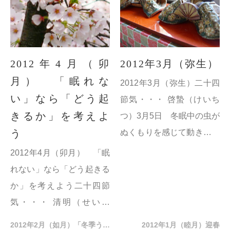
く、夜の時間が最も...
日 草木も伸び、...
2012年4月（卯
2012年3月（弥生）
月） 「眠れな
2012年3月（弥生）二十四
い」なら「どう起
節気・・・ 啓蟄（けいち
きるか」を考えよ
つ）3月5日 冬眠中の虫が
う
ぬくもりを感じて動き出す
という意味。
2012年4月（卯月） 「眠
春分（しゅんぶん）3月20
れない」なら「どう起きる
日 「自然をたたえ、生物
か」を考えよう二十四節
をいつくしむ」祝日。 梅
気・・・ 清明（せいめ
の開...
い）4月4日 万物がすがす
2012年2月（如月）「冬季うつ病」をご存知ですか？
2012年1月（睦月）迎春