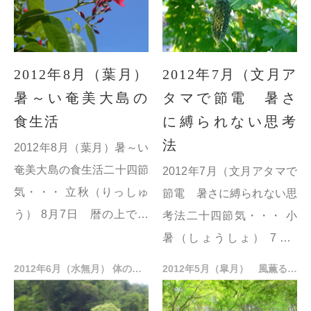
2012年8月（葉月）
2012年7月（文月ア
暑～い奄美大島の
タマで節電 暑さ
食生活
に縛られない思考
法
2012年8月（葉月）暑～い
奄美大島の食生活二十四節
2012年7月（文月アタマで
気・・・ 立秋（りっしゅ
節電 暑さに縛られない思
う） 8月7日 暦の上では
考法二十四節気・・・ 小
秋になりますが、暑さ真っ
暑（しょうしょ） 7月7
盛りの時。
日 暑さがだんだんと強く
2012年6月（水無月） 体の中に風を通そう
2012年5月（皐月） 風薫る5月、爽やかに眠ろう
処暑（しょしょ） 8月23
なってくるという意味。
日 “暑さ...
大暑（たいしょ） 7月22