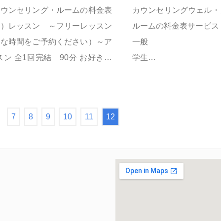
カウンセリング・ルームの料金表
カウンセリングウェル・
ン）レッスン ～フリーレッスン
ルームの料金表サービス
きな時間をご予約ください）～ア
一般
スン 全1回完結 90分 お好きな
学生
スンのメニューより2...
カウンセリング・心理療
90分 11,000円
60分 8,800円
7
8
9
10
11
12
90分 8,800円
60分 7,700円
2...