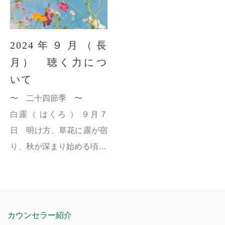
2024年９月（長
月） 聴く力につ
いて
〜 二十四節季 〜
白露（ はくろ ） ９月７
日 明け方、草花に露が宿
り、秋が深まり始める頃。
秋分（ しゅうぶん ） ９月
22日 昼と夜の長さがほぼ
同じになり、この日を境に
夜が長くなる。
カウンセラー紹介