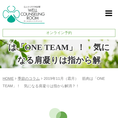
2019年11月（霜月） 筋肉
オンライン予約
は「ONE TEAM」！ 気に
なる肩凝りは指から解
消？！
HOME
季節のコラム
2019年11月（霜月） 筋肉は「ONE
TEAM」！ 気になる肩凝りは指から解消？！