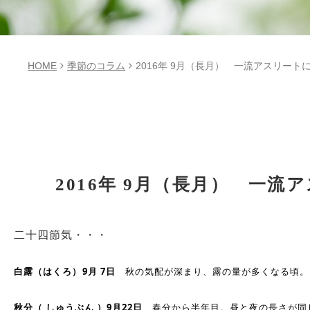
HOME
季節のコラム
2016年 9月（長月） 一流アスリー
2016年 9月（長月） 一
二十四節気・・・
白露（はくろ）9月 7日
秋の気配が深まり、露の量が多くなる頃。
秋分（ しゅうぶん ）9月22日
春分から半年目。昼と夜の長さが同