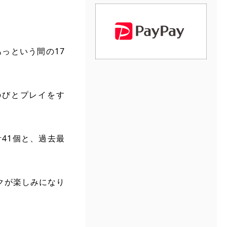
っという間の17
のびとプレイをす
計41個と、過去最
クが楽しみになり