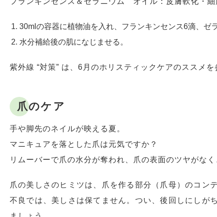
フランキンセンス＆ゼラニウム オイル：皮膚軟化・細
30mlの容器に植物油を入れ、フランキンセンス6滴、ゼ
水分補給後の肌になじませる。
紫外線 “対策” は、6月のホリスティックケアのススメ
爪のケア
手や脚先のネイルが映える夏。
マニキュアを落とした爪は元気ですか？
リムーバーで爪の水分が奪われ、爪の表面のツヤがなく
爪の美しさのヒミツは、爪を作る部分（爪母）のコン
不良では、美しさは保てません。つい、後回しにしが
ましょう。