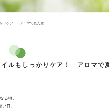
っかりケア！ アロマで夏支度
もネイルもしっかりケア！ アロマで
くなる頃。
暑い日。